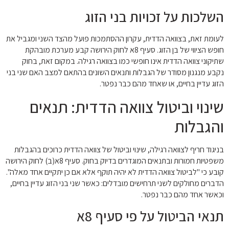
השלכות על זכויות בני הזוג
לעומת זאת, בצוואה הדדית, עקרון ההסתמכות פועל מהצד השני ומגביל את
חופש הציווי של בן הזוג. סעיף 8א לחוק הירושה קבע מערכת מובהקת
שתיקוני צוואה הדדית אינו חופשי כמו בצוואה רגילה. במקום זאת, בחוק
נקבע מנגנון מסודר של הגבלות ותנאים השונים בהתאם למצב האם שני בני
הזוג עדיין בחיים, או שאחד מהם כבר נפטר.
שינוי וביטול צוואה הדדית: תנאים
והגבלות
בניגוד חריף לצוואה רגילה, שינוי וביטול של צוואה הדדית כרוכים בהגבלות
משפטיות חמורות ובתנאים המוגדרים בדיוק בחוק. סעיף 8א(ב) לחוק הירושה
קובע כי "לביטול צוואה הדדית לא יהיה תוקף אלא אם כן יתקיים אחד מאלה".
הדברים מחולקים לשני תרחישים מובדלים: כאשר שני בני הזוג עדיין בחיים,
וכאשר אחד מהם כבר נפטר.
תנאי הביטול על פי סעיף 8א