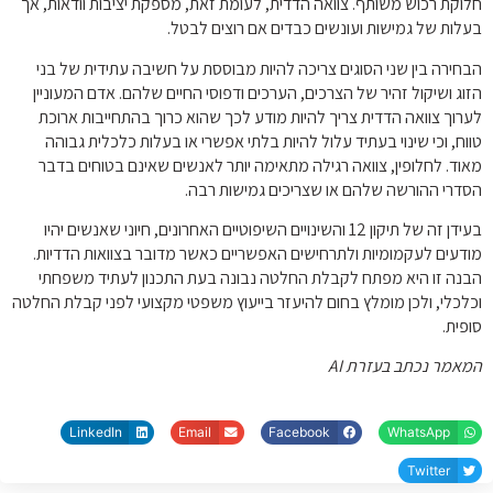
חלוקת רכוש משותף. צוואה הדדית, לעומת זאת, מספקת יציבות וודאות, אך
בעלות של גמישות ועונשים כבדים אם רוצים לבטל.
הבחירה בין שני הסוגים צריכה להיות מבוססת על חשיבה עתידית של בני
הזוג ושיקול זהיר של הצרכים, הערכים ודפוסי החיים שלהם. אדם המעוניין
לערוך צוואה הדדית צריך להיות מודע לכך שהוא כרוך בהתחייבות ארוכת
טווח, וכי שינוי בעתיד עלול להיות בלתי אפשרי או בעלות כלכלית גבוהה
מאוד. לחלופין, צוואה רגילה מתאימה יותר לאנשים שאינם בטוחים בדבר
הסדרי ההורשה שלהם או שצריכים גמישות רבה.
בעידן זה של תיקון 12 והשינויים השיפוטיים האחרונים, חיוני שאנשים יהיו
מודעים לעקמומיות ולתרחישים האפשריים כאשר מדובר בצוואות הדדיות.
הבנה זו היא מפתח לקבלת החלטה נבונה בעת התכנון לעתיד משפחתי
וכלכלי, ולכן מומלץ בחום להיעזר בייעוץ משפטי מקצועי לפני קבלת החלטה
סופית.
המאמר נכתב בעזרת AI
LinkedIn
Email
Facebook
WhatsApp
Twitter