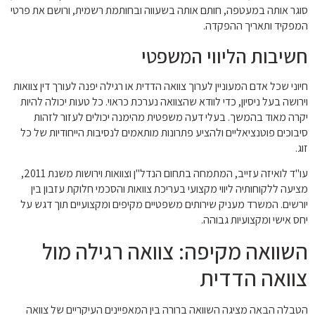
סוגר אותה במעטפה, חותם אותה בשעווה ובחותמת רשמית, ורושם את פרטי
המפקיד ותאריך ההפקדה.
חשיבות הליווי המשפטי
חיוני שכל אדם המעוניין לערוך צוואה הדדית או רגילה יפנה לעורך דין צוואות
וירושה בעל ניסיון, כדי לוודא שהצוואה נערכת כראוי. כל טעות יכולה להיות
יקרה מאוד בהמשך. בעלי דעה משפטית מהימנה יכולים לעזור לזהות
סיבוכים פוטנציאליים ולהציע פתרונות מותאמים לנסיבות הייחודיות של כל
זוג.
עו"ד לואיזה עזייב, המתמחה בתחום הנדל"ן וצוואות וירושות משנת 2011,
מציעה ללקוחותיה ליווי מקצועי בעריכת צוואות והסכמי חלוקת עזבון בין
יורשים. המשרד מעניק שירותים משפטיים מקיפים ומקצועיים תוך דגש על
יחס אישי ומקצועיות גבוהה.
השוואה מקיפה: צוואה רגילה מול
צוואה הדדית
הטבלה הבאה מציגה השוואה ברורה בין המאפיינים העיקריים של צוואה