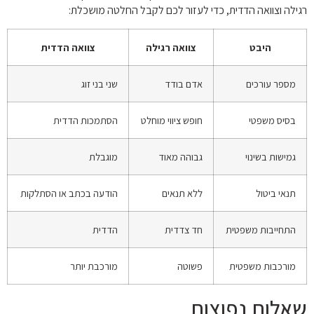
רגילה וצוואה הדדית, כדי לעזור לכם לקבל החלטה מושכלת:
היבט
צוואה רגילה
צוואה הדדית
מספר עורכים
אדם בודד
שני בני זוג
בסיס משפטי
חופש ציווי מוחלט
הסתמכות הדדית
גמישות בשינוי
גבוהה מאוד
מוגבלת
תנאי ביטול
ללא תנאים
הודעה בכתב או הסתלקות
התחייבות משפטית
חד צדדית
הדדית
מורכבות משפטית
פשוטה
מורכבת יותר
שאלות נפוצות