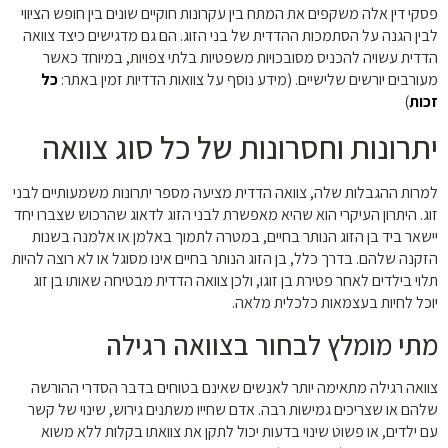
פסקי דין אלה משקפים את המתח בין עקרונות חוקיים שונים בין חופש הציווי
לבין הגנה על הסתמכות ההדדית של בני הזוג. הם גם מדגישים כיצד צוואה
הדדית עשויה להכניס מסובכויות משפטיות בלתי צפויות, במיוחד כאשר
מעורבים יורשים שלישיים. (מידע נוסף על צוואות הדדיות זמין באתר:
כל
זכות
)
יתרונות וחסרונות של כל סוג צוואה
למרות ההגבלות שלה, צוואה הדדית מציעה מספר יתרונות משמעותיים לבני
זוג. היתרון העיקרי הוא שהיא מאפשרת לבני הזוג לדאוג שהרכוש שצברו יחד
יישאר ביד בן הזוג הנותר בחיים, במטרה לתמוך באלמן או אלמנה בשנות
הזקנה שלהם. בדרך כלל, בן הזוג הנותר בחיים אינו מסוגל או לא רוצה להיות
תלוי בילדים לאחר פטירת בן זוגו, ולכן צוואה הדדית מבטיחה שאותו בן זוג
יוכל לחיות בעצמאות כלכלית מלאה.
מתי מומלץ לבחור בצוואה רגילה
צוואה רגילה מתאימה יותר לאנשים שאינם בטוחים בדבר הסדרי ההורשה
שלהם או שצריכים גמישות רבה. אדם שחייו משתנים גירוש, שינוי של קשר
עם ילדים, או פשוט שינוי בדעות יכול לתקן את צוואתו בקלות ללא משוא