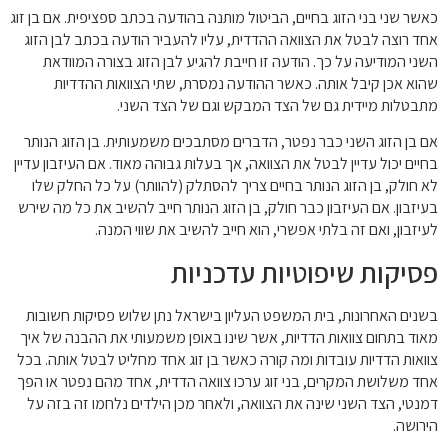
כאשר שני בני הזוג בחיים, הביטול מותנה בהודעה בכתב ספציפית. אם בן זוג
אחד רוצה לבטל את הצוואה ההדדית, עליו להעביר הודעה בכתב לבן הזוג
השני המודיעה על כך. הודעה זו חייבת להגיע לבן הזוג בצורה המוודאת
שהוא אכן קיבל אותה. כאשר ההודעה נמסרת, שתי הצוואות ההדדיות
מתבטלות מיידית גם של הצד המבקש וגם של הצד השני.
אם בן הזוג השני כבר נפטר, הדברים מסתבכים משמעותית. בן הזוג הנותר
בחיים יכול עדיין לבטל את הצוואה, אך בעלות גבוהה מאוד. אם העיזבון עדיין
לא חולק, בן הזוג הנותר בחיים צריך להסתלק (להוותר) על כל החלק שלו
בעיזבון. אם העיזבון כבר חולק, בן הזוג הנותר חייב להשיב את כל מה שירש
לעיזבון, ואם זה בלתי אפשרי, הוא חייב להשיב את שווי המנה.
פסיקות שיפוטיות עדכניות
בשנים האחרונות, בית המשפט העליון בישראל נתן שלוש פסיקות חשובות
מאוד בתחום צוואות הדדיות, אשר שינו באופן משמעותי את ההבנה של איך
צוואות הדדיות עובדות ומה קורה כאשר בן זוג אחד מחליט לבטל אותה. בכל
אחד משלושת המקרים, בני זוג ערכו צוואה הדדית, אחד מהם נפטר או הפך
דמנטי, הצד השני שינה את הצוואה, ולאחר מכן הילדים נלחמו זה בזה על
הירושה.