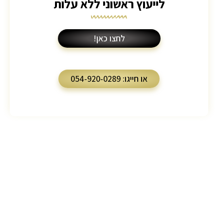
לייעוץ ראשוני ללא עלות
לחצו כאן!
או חייגו: 054-920-0289