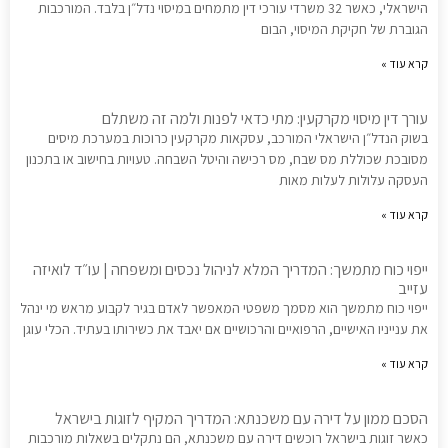
הישראלי, כאשר 32 משרדי עורכי דין מתמחים במיסוי נדל״ן בלבד. המורכבות
הגוברת של חקיקת המיסוי, הבום
קרא עוד »
עורך דין מיסוי מקרקעין: מתי כדאי לפנות ולמה זה משתלם
בשוק הנדל״ן הישראלי המורכב, עסקאות מקרקעין כרוכות במערכת מיסים
מסובכת שכוללת מס שבח, מס רכישה והיטל השבחה. טעויות בחישוב או בתכנון
העסקה עלולות לעלות מאות
קרא עוד »
ייפוי כוח מתמשך: המדריך המלא לניהול נכסים ומשפחה | עו״ד לואיזה
עזייב
ייפוי כוח מתמשך הוא מסמך משפטי המאפשר לאדם בגיר לקבוע מראש מי ינהל
את ענייניו האישיים, הרפואיים והרכושיים אם יאבד את כשירותו בעתיד. הכלי עוגן
קרא עוד »
הסכם ממון על דירה עם משכנתא: המדריך המקיף לזוגות בישראל
כאשר זוגות בישראל רוכשים דירה עם משכנתא, הם נתקלים בשאלות מורכבות