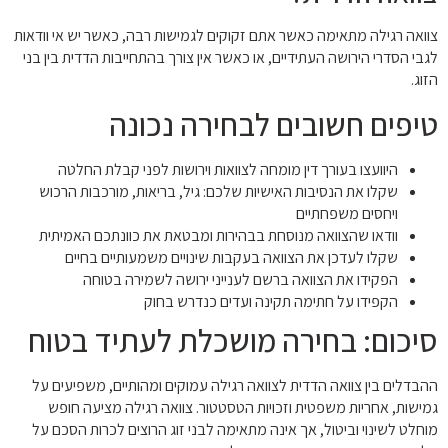
צוואה רגילה מתאימה כאשר אתם זקוקים לגמישות רבה, כאשר יש אי וודאות
לגבי הסדרי הירושה העתידיים, או כאשר אין צורך בהתחייבות הדדית בין בני
הזוג.
טיפים חשובים לבחירה נכונה
היוועצו בעורך דין מומחה לצוואות וירושות לפני קבלת החלטה
שקלו את הנסיבות האישיות שלכם: גיל, בריאות, מורכבות הרכוש
ויחסים משפחתיים
וודאו שהצוואה מנוסחת בבהירות ומבטאת את כוונתכם האמיתית
שקלו לעדכן את הצוואה בעקבות שינויים משמעותיים בחיים
הפקידו את הצוואה ברשם לענייני ירושה לשמירה בטוחה
הקפידו על חתימה תקינה ועדים כנדרש בחוק
סיכום: בחירה מושכלת לעתיד בטוח
ההבדלים בין צוואה הדדית לצוואה רגילה עמוקים ומהותיים, משפיעים על
גמישות, אחריות משפטית וזכויות הטסטטור. צוואה רגילה מציעה חופש
מוחלט לשינוי וביטול, אך אינה מתאימה לבני זוג הרוצים לכרות הסכם על