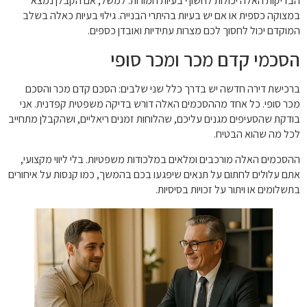
הבדיקות האלה יכולות לחשוף בעיות חמורות. למשל, אם הקבלן נמצא
במצוקה כספית או אם יש בעיות בהיתרי הבנייה. גילוי בעיות כאלה בשלב
המוקדם יכול לחסוך לכם מצרות עתידיות ואובדן כספים.
הסכמי קדם מכר ומכר סופי
ברכישת דירה חדשה יש בדרך כלל שני שלבים: הסכם קדם מכר והסכם
מכר סופי. כל אחד מההסכמים האלה דורש בדיקה משפטית קפדנית. אני
בודקת שהסעיפים מגנים עליכם, שהלוחות זמנים ריאליים, ושהקבלן מתחייב
לכל מה שהוא הבטיח.
ההסכמים האלה מורכבים ומלאים במלכודות משפטיות. בלי ליווי מקצועי,
אתם עלולים לחתום על תנאים שיפגעו בכם בהמשך, כמו קנסות על איחורים
בתשלומים או ויתור על זכויות בסיסיות.