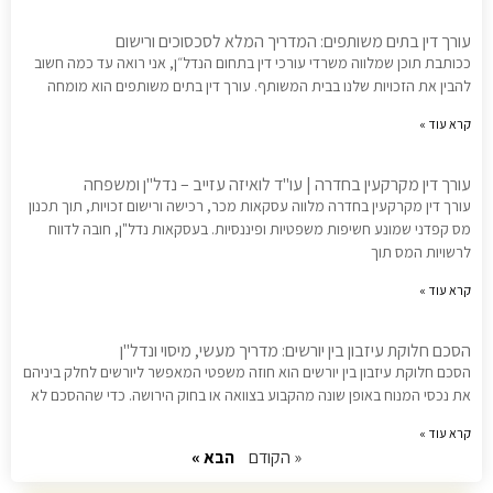
עורך דין בתים משותפים: המדריך המלא לסכסוכים ורישום
ככותבת תוכן שמלווה משרדי עורכי דין בתחום הנדל״ן, אני רואה עד כמה חשוב
להבין את הזכויות שלנו בבית המשותף. עורך דין בתים משותפים הוא מומחה
קרא עוד »
עורך דין מקרקעין בחדרה | עו"ד לואיזה עזייב – נדל"ן ומשפחה
עורך דין מקרקעין בחדרה מלווה עסקאות מכר, רכישה ורישום זכויות, תוך תכנון
מס קפדני שמונע חשיפות משפטיות ופיננסיות. בעסקאות נדל"ן, חובה לדווח
לרשויות המס תוך
קרא עוד »
הסכם חלוקת עיזבון בין יורשים: מדריך מעשי, מיסוי ונדל"ן
הסכם חלוקת עיזבון בין יורשים הוא חוזה משפטי המאפשר ליורשים לחלק ביניהם
את נכסי המנוח באופן שונה מהקבוע בצוואה או בחוק הירושה. כדי שההסכם לא
קרא עוד »
« הקודם
הבא »