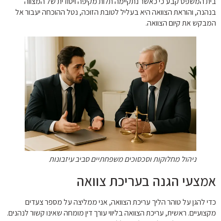
בית המשפט קבע כי כאשר נתקיימה תלות מקיפה ויסודית של המצווה
בנהנה, והוראת הצוואה היא בעליל לטובת הזוכה, נטל ההוכחה יעבור אל
המבקש את קיום הצוואה.
ניהול מחלוקות וסכסוכים משפחתיים סביב עיזבונות
אמצעי הגנה בעריכת צוואה
כדי להגן על טוהר הליך עריכת הצוואה, אני ממליצה על מספר צעדים
מקצועיים. ראשית, עריכת הצוואה בליווי עורך דין מומחה שאינו קשור לנהנים.