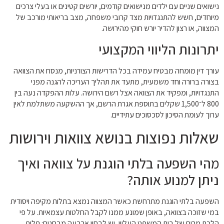
נישואים שניים עם ילדים מנישואים קודמים, יורשים קטינים או בעלי צרכים
מיוחדים, חשש להתנגדויות מצד קרובי משפחה, מצב בריאותי מורכב של
המצווה, או רצון להדיר יורש חוקי מהירושה.
יתרונות הליווי המקצועי
עורך דין מומחה מבטיח עמידה בכל הדרישות הצורניות, מנסח את הצוואה
בצורה ברורה וחד משמעית, מתעד את תהליך העריכה להגנה מפני
התנגדויות, ומפקיד את הצוואה אצל רשם הירושה. עלות ההפקדה נעה בין
800 ל־1,500 שקלים בתוספת אגרת הרשם, אך ההשקעה משתלמת לאין
ערוך לעומת הסיכון לסכסוכים עתידיים.
שאלות נפוצות בנושא צוואות וירושות
מהי השפעה בלתי הוגנת על צוואה ואיך
ניתן למנוע אותה?
השפעה בלתי הוגנת מתרחשת כאשר המצווה נמצא בתלות מקיפה ויסודית
במי שזוכה בצוואה, באופן שמונע ממנו לקבל החלטות עצמאיות. על פי
הלכת מרום של בית המשפט העליון, יש לבחון ארבעה מבחנים: תלות