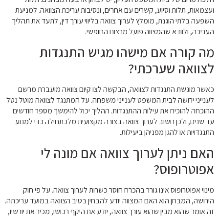
ועצמאות, תלות וסיוע, קשרים עם אחרים, ונסיבות עריכת הצוואה. למניעת
השפעה בלתי הוגנת, מומלץ לערוך צוואה בליווי עורך דין, לתעד את תהליך
העריכה, ולוודא שהמצווה פועל מרצונו החופשי.
מה קורה אם מישהו מגיש התנגדות
לצוואה שערכתי?
כאשר מוגשת התנגדות לצוואה, הבקשה לצו קיום צוואה מועברת מרשם
לענייני ירושה לבית המשפט לענייני משפחה. על המתנגד לצוואה מוטל נטל
ההוכחה להוכיח את עילות ההתנגדות. ההליך יכול להימשך מספר חודשים
עד שנים, ולכן חשוב לערוך צוואה בצורה מקצועית מלכתחילה כדי למנוע
התנגדויות או להגן מפניהן ביעילות.
האם ניתן לערוך צוואה אם מונה לי
אפוטרופוס?
מינוי אפוטרופוס אינו גורר בהכרח חוסר כשרות לערוך צוואה. על פי חוק
הירושה, המבחן הוא האם המצווה יודע להבחין בטיב הצוואה במועד עריכתה.
זה אומר שהוא מבין שהוא עורך צוואה, יודע את היקף רכושו, מכיר את יורשיו,