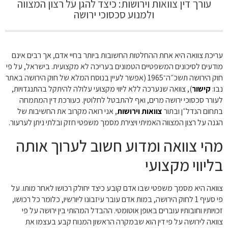
עורך דין צוואות וירושות: כיצד להגן על רצון המצווה
ולמנוע סכסוכי ירושה
עריכת צוואה היא אחת ההחלטות החשובות ביותר בחיי אדם, אך רבים אינם
מודעים לסיכונים המשפטיים הטמונים בעריכה לא מקצועית. בישראל, על פי
חוק הירושה תשכ״ה־1965 (אפשר לעיין בנוסח המלא של חוק הירושה באתר
נבו:
קישור
), צוואה שנערכה ללא ליווי מקצועי עלולה להיתקל בהתנגדויות,
לעורר סכסוכי ירושה מרים, ואף להתבטל לחלוטין. כעורכת דין המתמחה
בתחום הנדל״ן ובתור
צוואות וירושות
, אני רואה מקרוב את החשיבות של
הגנה על רצון המצווה האמיתי ויצירת מסמך משפטי חזק ובלתי ניתן לערעור.
מהי צוואה ומדוע חשוב לערוך אותה
בליווי מקצועי
צוואה היא מסמך משפטי שבו אדם קובע כיצד יחולק רכושו לאחר מותו. על
פי סעיף 1 לחוק הירושה, במות אדם עובר עיזבונו ליורשיו, כלומר כל רכושו,
זכויותיו וחובותיו עוברים באופן אוטומטי. ההבדל המהותי בין ירושה על פי
צוואה לירושה על פי דין הוא שבמקרה הראשון המנוח קבע בעצמו את