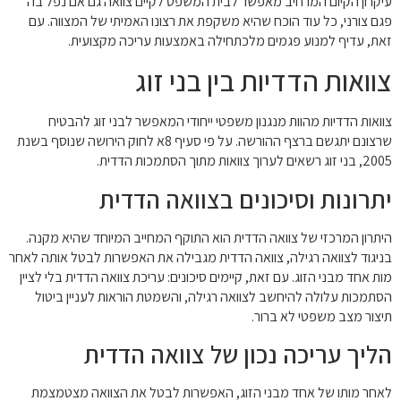
עיקרון הקיום המרחיב מאפשר לבית המשפט לקיים צוואה גם אם נפל בה
פגם צורני, כל עוד הוכח שהיא משקפת את רצונו האמיתי של המצווה. עם
זאת, עדיף למנוע פגמים מלכתחילה באמצעות עריכה מקצועית.
צוואות הדדיות בין בני זוג
צוואות הדדיות מהוות מנגנון משפטי ייחודי המאפשר לבני זוג להבטיח
שרצונם יתגשם ברצף ההורשה. על פי סעיף 8א לחוק הירושה שנוסף בשנת
2005, בני זוג רשאים לערוך צוואות מתוך הסתמכות הדדית.
יתרונות וסיכונים בצוואה הדדית
היתרון המרכזי של צוואה הדדית הוא התוקף המחייב המיוחד שהיא מקנה.
בניגוד לצוואה רגילה, צוואה הדדית מגבילה את האפשרות לבטל אותה לאחר
מות אחד מבני הזוג. עם זאת, קיימים סיכונים: עריכת צוואה הדדית בלי לציין
הסתמכות עלולה להיחשב לצוואה רגילה, והשמטת הוראות לעניין ביטול
תיצור מצב משפטי לא ברור.
הליך עריכה נכון של צוואה הדדית
לאחר מותו של אחד מבני הזוג, האפשרות לבטל את הצוואה מצטמצמת