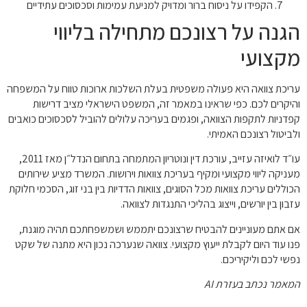
הקפידו על ניסוח ברור ומדויק למניעת עמימות וסכסוכים עתידיים
הגנה על רצונכם מתחילה בליווי
מקצועי
עריכת צוואה היא פעולה משפטית בעלת השלכות ארוכות טווח על המשפחה
והיקרים לכם. כפי שראינו במאמר זה, המשפט הישראלי מציב דרישות
קפדניות לתקפות הצוואה, ופגמים בעריכה עלולים להוביל לסכסוכים כואבים
ולביטול רצונכם האמיתי.
עו״ד לואיזה עזייב, עורכת דין ונוטריון המתמחה בתחום הנדל״ן מאז 2011,
מעניקה ליווי מקצועי ומקיף בעריכת צוואות וירושות. המשרד מציע שירותים
הכוללים עריכת צוואות מכל הסוגים, צוואות הדדיות בין בני זוג, הסכמי חלוקת
עזבון בין יורשים, וייצוג בהליכי התנגדות לצוואה.
אם אתם מעוניינים להבטיח שרצונכם יתממש ושמשפחתכם תהיה מוגנת,
פנו עוד היום לקבלת ייעוץ מקצועי. צוואה שנערכה נכון היא מתנה של שקט
נפשי לכם וליקיריכם.
המאמר נכתב בעזרת AI