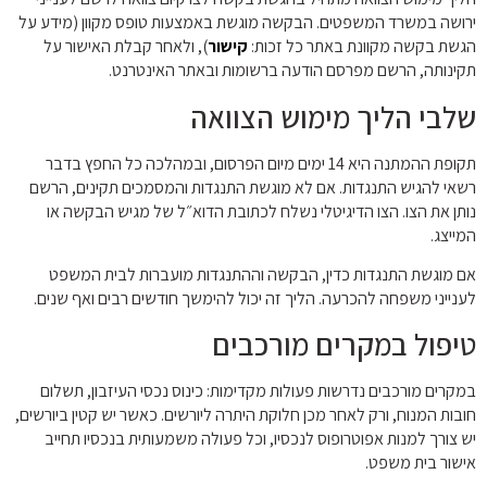
ירושה במשרד המשפטים. הבקשה מוגשת באמצעות טופס מקוון (מידע על
הגשת בקשה מקוונת באתר כל זכות:
קישור
), ולאחר קבלת האישור על
תקינותה, הרשם מפרסם הודעה ברשומות ובאתר האינטרנט.
שלבי הליך מימוש הצוואה
תקופת ההמתנה היא 14 ימים מיום הפרסום, ובמהלכה כל החפץ בדבר
רשאי להגיש התנגדות. אם לא מוגשת התנגדות והמסמכים תקינים, הרשם
נותן את הצו. הצו הדיגיטלי נשלח לכתובת הדוא״ל של מגיש הבקשה או
המייצג.
אם מוגשת התנגדות כדין, הבקשה וההתנגדות מועברות לבית המשפט
לענייני משפחה להכרעה. הליך זה יכול להימשך חודשים רבים ואף שנים.
טיפול במקרים מורכבים
במקרים מורכבים נדרשות פעולות מקדימות: כינוס נכסי העיזבון, תשלום
חובות המנוח, ורק לאחר מכן חלוקת היתרה ליורשים. כאשר יש קטין ביורשים,
יש צורך למנות אפוטרופוס לנכסיו, וכל פעולה משמעותית בנכסיו תחייב
אישור בית משפט.