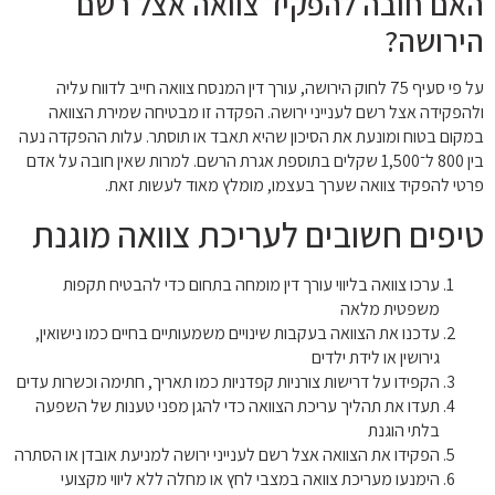
האם חובה להפקיד צוואה אצל רשם
הירושה?
על פי סעיף 75 לחוק הירושה, עורך דין המנסח צוואה חייב לדווח עליה
ולהפקידה אצל רשם לענייני ירושה. הפקדה זו מבטיחה שמירת הצוואה
במקום בטוח ומונעת את הסיכון שהיא תאבד או תוסתר. עלות ההפקדה נעה
בין 800 ל־1,500 שקלים בתוספת אגרת הרשם. למרות שאין חובה על אדם
פרטי להפקיד צוואה שערך בעצמו, מומלץ מאוד לעשות זאת.
טיפים חשובים לעריכת צוואה מוגנת
ערכו צוואה בליווי עורך דין מומחה בתחום כדי להבטיח תקפות
משפטית מלאה
עדכנו את הצוואה בעקבות שינויים משמעותיים בחיים כמו נישואין,
גירושין או לידת ילדים
הקפידו על דרישות צורניות קפדניות כמו תאריך, חתימה וכשרות עדים
תעדו את תהליך עריכת הצוואה כדי להגן מפני טענות של השפעה
בלתי הוגנת
הפקידו את הצוואה אצל רשם לענייני ירושה למניעת אובדן או הסתרה
הימנעו מעריכת צוואה במצבי לחץ או מחלה ללא ליווי מקצועי