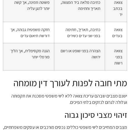
צוואה
כתיבה מלאה ביד המצווה,
פשוטה וזמינה, אך קשה
בכתב
תאריך וחתימה
יותר להגן עליה
יד
צוואה
כתיבה, תאריך, חתימה
חזקה משפטית גבוהה, אך
בעדים
בפני שני עדים כשירים
דורשת תיאום עדים
צוואה
הצהרה בפני שופט או רשם
הגנה מקסימלית, אך הליך
בפני
ירושה
פורמלי יותר
רשות
מתי חובה לפנות לעורך דין מומחה
ישנם מצבים שבהם עריכת צוואה ללא ליווי משפטי מסכנת את תקפותה
ועלולה לגרום לנזקים בלתי הפיכים.
זיהוי מצבי סיכון גבוה
מצבים המחייבים ליווי משפטי כוללים: נכסים מורכבים או עסקים משפחתיים,