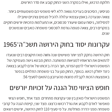
חלוקת הרכוש, ואילו במקרה השני החוק קובע את סדר היורשים.
מניסיוני, הסיכונים בעריכת צוואה ללא ליווי משפטי הם משמעותיים ביותר.
צוואה שנערכה באופן עצמאי עלולה להכיל פגמים צורניים שיובילו
לפסילתה, ניסוח עמום שיעורר סכסוכים, או התעלמות מזכויות יורשים חוקיים.
במקרים רבים, צוואה פגומה גורמת לסכסוכי משפחה כואבים שנמשכים
שנים.
עקרונות יסוד בחוק הירושה תשכ״ה־1965
חוק הירושה נחקק לפני יותר משישים שנה וחווה מאז תיקונים רבים שנועדו
להתאים את הוראותיו למציאות המשתנה. החוק מבטא גישה מעמיקה של
המשפט הישראלי לרצון הפרטי, תוך הכרה בזכותו של אדם לקבוע בצוואה
כיצד יחולק רכושו. בנוסף, החוק מגן על בני משפחה התלויים בנפטר
באמצעות הזכות לקבלת מזונות מהעיזבון בהתאם לסעיף 56.
חופש הציווי מול הגנה על זכויות יורשים
המשפט הישראלי מאזן בין שני עקרונות מתחרים. מצד אחד, חופש הציווי
מאפשר לאדם לקבוע את גורל רכושו כרצונו. מצד שני, קיימת הגנה על קרובי
משפחה מפני הדרה מוחלטת. על פי סעיף 110 לחוק הירושה, יורשים רשאים