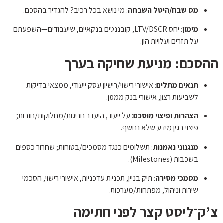
מס שבח/היטל השבחה
: מי נושא בכל רכיב? להגדיר בהסכם.
מימון
: יחס LTV/DSCR, קובננטים בנקאיים, שיעבודים—השפעתם
על תזרים ועלויות הון.
ההסכם: מניעת שחיקה בערך
תנאים מתלים
: אישורי רישוי/רישיון עסק ייעודי, ממצאי בדיקות
לשביעות רצון, אישורי בנק מממן.
הצהרות ופיצוי מוסכם
: על ייעוד, היעדר חריגות/מחלוקות/חובות;
פיצוי בגין מידע שלא נחשף.
מנגנוני נאמנות
: תשלומים כנגד מסמכים/בטוחות; שחרור כספים
בשכבות (Milestones).
מסמכי מסירה
: תיק בניין, תכניות עדכניות, אישורי רישוי, הסכמי
שירות וניהול, מפתחות/מערכות.
צ’ק־ליסט קצר לפני חתימה