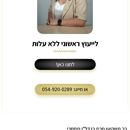
לייעוץ ראשוני ללא עלות
לחצו כאן!
או חייגו: 054-920-0289
כך תשקיעו חכם בנדל"ן מסחרי