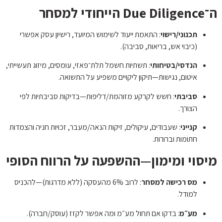
ה־Due Diligence הייחודי למסחר
תכנוני/רישוי
: התאמת ייעוד לשימוש המיועד, רישיון עסק אפשרי
(כיבוי אש, בריאות, סביבה).
הנדסי/בטיחותי
: תשתיות חשמל תלת־פאזי, עומסים, מיזוג תעשייתי,
איטום, נגישות—תיקון ליקויים משפיע על התשואה.
סביבתי
: חשש לקרקע מזוהמת/דליפות—בדיקות סביבתיות לפי
הצורך.
קנייני
: שעבודים, עיקולים, זיקות הנאה/מעבר, זכויות חניה והצמדות
חתומות וברורות.
מיסוי ומימון—ההשפעה על הרווח הסופי
מס רכישה למסחר
: לרוב 6% מהעסקה (ללא מדרגות)—להכניס
למודל.
מע״מ
: בדקו אם תחול מע״מ ומה אפשר לקזז (עוסק/חברה).