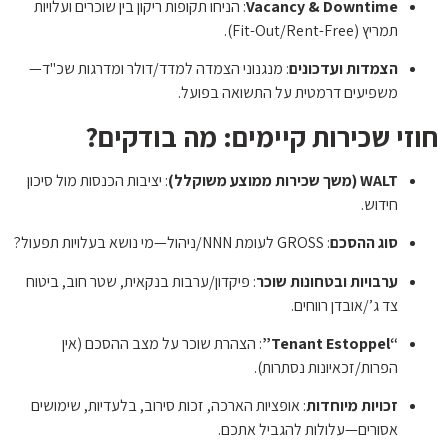
Vacancy & Downtime
: הניחו תקופות ריקון בין שוכרים ועלויות
תמריץ (Fit-Out/Rent-Free).
הצמדות ועדכונים
: מנגנוני הצמדה למדד/דולר ומדרגות שכ"ד—
משפיעים דרמטית על התשואה בפועל.
חוזי שכירות קיימים: מה בודקים?
WALT (משך שכירות ממוצע משוקלל)
: יציבות הכנסות מול סיכון
חידוש.
סוג ההסכם
: GROSS לעומת NNN/ניהול—מי נושא בעלויות תפעול?
ערבויות ובטחונות שוכר
: פיקדון/ערבות בנקאית, שטר חוב, ביטוח
צד ג’/אובדן רווחים.
“Tenant Estoppel”
: הצהרת שוכר על מצב ההסכם (אין
הפרות/זכאיונות נסתרות).
זכויות מיוחדות
: אופציות הארכה, זכות סירוב, בלעדיות, שימושים
אסורים—עלולות להגביל אתכם.