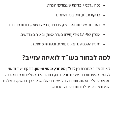
נסח עדכני + בדיקת שעבודים/הערות.
בדיקת תב״ע, תיק בניין והיתרים.
דטה־רום שכירות: הסכמים, ערבויות, גבייה בפועל, חובות פתוחים.
אומדן CAPEX מידי (תיקונים/התאמות) וביטוחים נדרשים.
טיוטת הסכם עם תנאים מתלים ובטוחות מספקות.
למה לבחור בעו״ד לואיזה עזייב?
לואיזה עזייב מחברת בין
נדל״ן מסחרי, מיסוי ומימון
: בודקת ייעוד ורישוי
לעומק, מפענחת חוזי שכירות ובטחונות, בונה תנאים מתלים חכמים ומבנה
מס אופטימלי—ומלווה אתכם עד לרישום וניהול השוטף. כך ההשקעה שלכם
הופכת מתיאוריה לרווחיות בטוחה ומדודה.