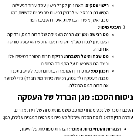
רישוי עסקים
:
האם ניתן לקבל רישיון עסק עבור הפעילות
המיועדת בנכס? יש לבדוק דרישות ספציפיות לרשויות כמו
מכבי אש, משרד הבריאות, איכות הסביבה ועוד.
היבטי מיסוי
:
מס רכישה ומע"מ
:
הבנה מעמיקה של חבות המס, ובדיקה
האם ניתן לנכות מע"מ תשומות אם הרוכש הוא עוסק מורשה
או חברה.
מס שבח והיטל השבחה
:
בדיקת חבות המוכר במיסים אלו
וכיצד הם משפיעים על התמורה הסופית.
תכנון מס
:
עורכת דין המתמחה בתחום תוכל לסייע בתכנון
מבנה העסקה (לדוגמה, רכישה כיחיד מול חברה) כדי למזער
את חבות המס הכוללת.
ניסוח הסכם: מגן הברזל של העסקה
הסכם המכר של נכס מסחרי מורכב משמעותית מזה של דירת מגורים.
עורכת הדין תדאג לנסח הסכם שיכלול סעיפים מפורטים המגנים עליכם, כגון:
הצהרות והתחייבויות המוכר
:
הצהרות מפורטות על הייעוד,