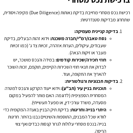
רכישת נכס מסחרי מחייבת בדיקת נאותות (Due Diligence) מקיפה ויסודית,
שתחרוג מבדיקות סטנדרטיות:
בדיקה קניינית מעמיקה
:
נסח טאבו/רמ"י/חברה משכנת
:
וידוא זהות הבעלים, בדיקת
שעבודים, עיקולים, הערות אזהרה, זכויות צד ג' (כמו זכויות
מעבר או זיקות הנאה).
חוזי חכירה/שכירות קודמים
:
במידה והנכס מושכר, יש
לבדוק את תנאי חוזי השכירות הקיימים, תוקפם, זכות השוכר
להאריך את התקופה, ועוד.
בדיקות תכנוניות ורגולטוריות
:
תוכניות בניין עיר (תב"ע)
:
וידוא ייעוד הקרקע והנכס למטרה
המסחרית הספציפית (לדוגמה: האם מותר להפעיל במקום
מסעדה, משרד עורכי דין, או מפעל תעשייתי).
היתרי בנייה וחריגות
:
בדיקת תיק הבניין בוועדה המקומית כדי
לוודא שכל המבנים, התוספות והשינויים נבנו בהיתר. חריגות
בנייה בנכס מסחרי עלולות לגרור קנסות כבדים ואף צווי
הריסה.