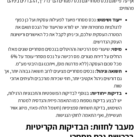
אף על פי שגם נכס מסחרי וגם נכס למגורים הם "נדל"ן", ההבדלים ביניהם
מהותיים:
ייעוד ושימוש
:
נכס מסחרי מיועד לפעילות עסקית ועל כן כפוף
לרגולציות מחמירות יותר. יש לוודא שהייעוד של הנכס תואם את
המטרה העסקית שלכם, וכי ניתן לקבל את כל האישורים ורישיונות
העסק הנדרשים.
מיסוי
:
שיעורי מס הרכישה וההיטלים בנכסים מסחריים שונים מאלו
החלים על דירות מגורים. מס רכישה על נכס מסחרי עומד על 6%
מכל סכום העסקה (ללא מדרגות מס), וייתכנו גם היבטי מע"מ.
תשואה וניהול
:
נכסים מסחריים מציעים לרוב תשואה גבוהה יותר, אך
גם דורשים ניהול אקטיבי יותר, חוזי שכירות מורכבים ולעיתים ארוכי
טווח.
בדיקות ייחודיות
:
בנוסף לבדיקות המשפטיות והתכנוניות הרגילות,
יש לבצע בדיקות נוספות כמו התאמה פיזית והנדסית למטרת
השימוש, בדיקת תשתיות ספציפיות (חשמל תלת-פאזי, מיזוג אוויר
תעשייתי), ואף התאמה לחוקי הנגישות.
מעבר לחזות: הבדיקות הקריטיות
ברכישת נכס מסחרי